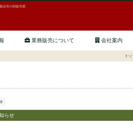
製品等の卸販売業
共栄食品 （業務用食材・業務用食品）
報
業務販売について
会社案内
トッ
害
知らせ