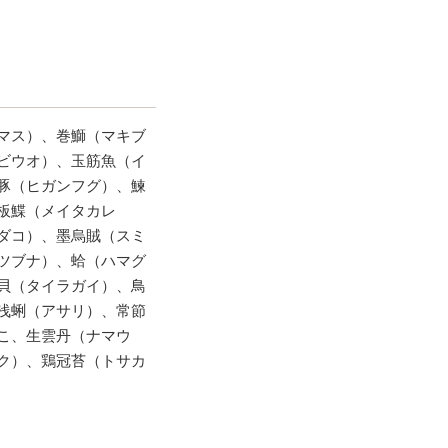
マス）、巻鰤（マキブ
ビウオ）、玉筋魚（イ
豚（ヒガンフグ）、鰊
板鰈（メイタカレ
ダコ）、墨烏賊（スミ
ツブナ）、蛤（ハマグ
貝（タイラガイ）、鳥
浅蜊（アサリ）、常節
こ、生雲丹（ナマウ
ク）、鶏冠苔（トサカ