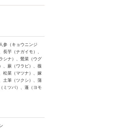
人参（キョウニンジ
、長芋（ナガイモ）、
ラシナ）、鶯菜（ウグ
）、蕨（ワラビ）、薇
、松菜（マツナ）、嫁
、土筆（ツクシ）、蒲
（ミツバ）、蓬（ヨモ
ン