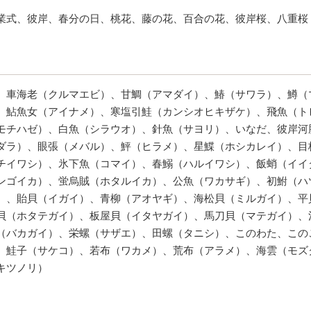
業式、彼岸、春分の日、桃花、藤の花、百合の花、彼岸桜、八重桜
、車海老（クルマエビ）、甘鯛（アマダイ）、鰆（サワラ）、鱒（
、鮎魚女（アイナメ）、寒塩引鮭（カンシオヒキザケ）、飛魚（ト
モチハゼ）、白魚（シラウオ）、針魚（サヨリ）、いなだ、彼岸河
ダラ）、眼張（メバル）、鮃（ヒラメ）、星鰈（ホシカレイ）、目
チイワシ）、氷下魚（コマイ）、春鰯（ハルイワシ）、飯蛸（イイ
ンゴイカ）、蛍烏賊（ホタルイカ）、公魚（ワカサギ）、初鮒（ハ
）、貽貝（イガイ）、青柳（アオヤギ）、海松貝（ミルガイ）、平
貝（ホタテガイ）、板屋貝（イタヤガイ）、馬刀貝（マテガイ）、
（バカガイ）、栄螺（サザエ）、田螺（タニシ）、このわた、この
、鮭子（サケコ）、若布（ワカメ）、荒布（アラメ）、海雲（モズ
キツノリ）