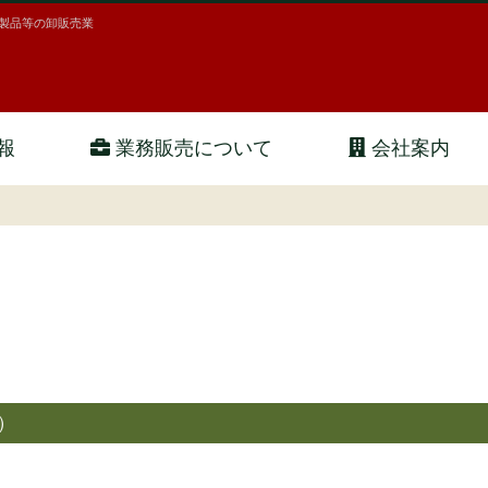
製品等の卸販売業
共栄食品 （業務用食材・業務用食品）
報
業務販売について
会社案内
）