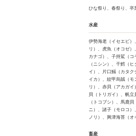
ひな祭り、春祭り、卒
水産
伊勢海老（イセエビ）
リ）、虎魚（オコゼ）
カナゴ）、子持鯊（コ
（ニシン）、干鱈（ヒ
イ）、片口鰯（カタク
イカ）、紋甲烏賊（モ
リ）、赤貝（アカガイ
貝（トリガイ）、帆立
（トコブシ）、馬鹿貝
ニ）、諸子（モロコ）
ノリ）、興津海苔（オ
畜産