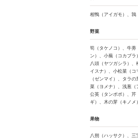
相鴨（アイガモ）、鶉
野菜
筍（タケノコ）、牛蒡
ン）、小蕪（コカブラ
八頭（ヤツガシラ）、
イスナ）、小松菜（コ
（ゼンマイ）、タラの
菜（ヨメナ）、浅葱（
公英（タンポポ）、芹
ギ）、木の芽（キノメ
果物
八朔（ハッサク）、三