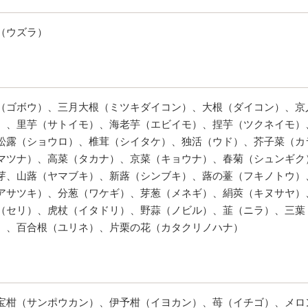
（ウズラ）
（ゴボウ）、三月大根（ミツキダイコン）、大根（ダイコン）、京
）、里芋（サトイモ）、海老芋（エビイモ）、捏芋（ツクネイモ）
松露（ショウロ）、椎茸（シイタケ）、独活（ウド）、芥子菜（カ
マツナ）、高菜（タカナ）、京菜（キョウナ）、春菊（シュンギク
芽、山蕗（ヤマブキ）、新蕗（シンブキ）、蕗の薹（フキノトウ）
アサツキ）、分葱（ワケギ）、芽葱（メネギ）、絹莢（キヌサヤ）
（セリ）、虎杖（イタドリ）、野蒜（ノビル）、韮（ニラ）、三葉
）、百合根（ユリネ）、片栗の花（カタクリノハナ）
宝柑（サンポウカン）、伊予柑（イヨカン）、苺（イチゴ）、メロ